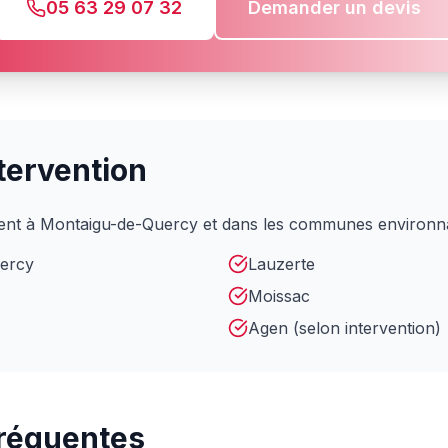
05 63 29 07 32
Demander un devis
tervention
ient à Montaigu-de-Quercy et dans les communes environna
ercy
Lauzerte
Moissac
Agen (selon intervention)
fréquentes