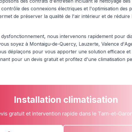
posons des contrats d'entretien incluant le nettoyage des fil
le contrôle des connexions électriques et l'optimisation de
permet de préserver la qualité de l'air intérieur et de rédui
 dysfonctionnement, nous intervenons rapidement pour dia
e vous soyez à Montaigu-de-Quercy, Lauzerte, Valence d'A
ous déplaçons pour vous apporter une solution efficace et
ant pour un devis gratuit et profitez d'une climatisation p
Installation climatisation
vis gratuit et intervention rapide dans le Tarn-et-Garo