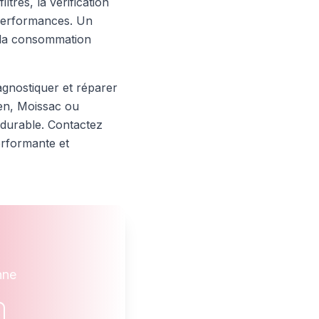
tres, la vérification
s performances. Un
re la consommation
gnostiquer et réparer
gen, Moissac ou
 durable. Contactez
erformante et
nne